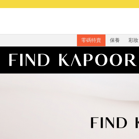
零碼特賣
保養
彩妝