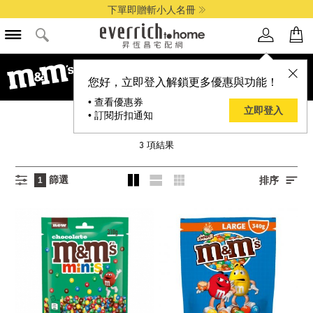
下單即贈斬小人名冊
您好，立即登入解鎖更多優惠與功能！
• 查看優惠券
立即登入
• 訂閱折扣通知
MARS 瑪氏
3
項結果
篩選
排序
1