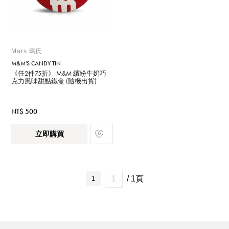
Mars 瑪氏
M&M'S CANDY TIN
《任2件75折》 M&M 繽紛牛奶巧
克力風味甜點鐵盒 (隨機出貨)
NT$ 500
立即購買
/ 1頁
1