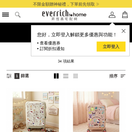
全館最高享14%折扣
您好，立即登入解鎖更多優惠與功能！
• 查看優惠券
立即登入
• 訂閱折扣通知
SANRIO 三麗鷗
34
項結果
篩選
排序
1