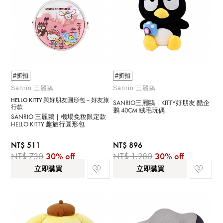
#折扣
#折扣
Sanrio 三麗鷗
Sanrio 三麗鷗
HELLO KITTY 與好朋友圓形包－好友旅
SANRIO三麗鷗｜KITTY好朋友 酷企
行款
鵝 40CM 絨毛玩偶
SANRIO 三麗鷗｜機場免稅限定款
HELLO KITTY 趣旅行圓形包
NT$ 511
NT$ 896
NT$ 730
30% off
NT$ 1,280
30% off
立即購買
立即購買