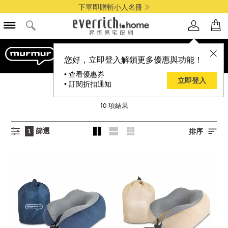
下單即贈斬小人名冊
您好，立即登入解鎖更多優惠與功能！
• 查看優惠券
立即登入
• 訂閱折扣通知
MURMUR
10
項結果
篩選
排序
1