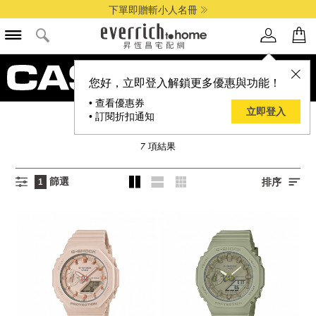
下單即贈斬小人名冊
您好，立即登入解鎖更多優惠與功能！
• 查看優惠券
立即登入
• 訂閱折扣通知
CASIO 卡西歐(精品)
7
項結果
篩選
排序
1