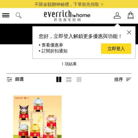
不限金額贈神秘禮，下單前先領取
您好，立即登入解鎖更多優惠與功能！
• 查看優惠券
立即登入
• 訂閱折扣通知
MOETCH 萌趣
1
項結果
篩選
排序