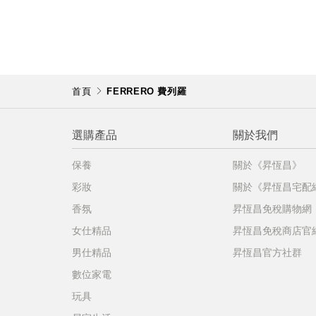
首頁
FERRERO 費列羅
選購產品
關於我們
保養
關於《昇恆昌》
彩妝
關於《昇恆昌宅配
香氛
昇恆昌免稅購物網
女仕精品
昇恆昌免稅商店官
男仕精品
昇恆昌官方社群
數位家電
玩具