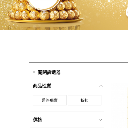
關閉篩選器
商品性質
通路獨賣
折扣
價格