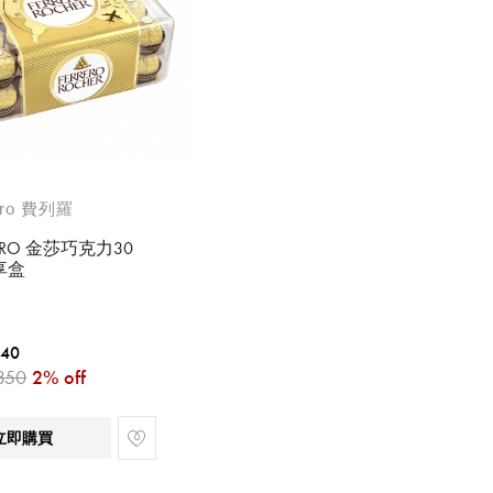
ero 費列羅
RERO 金莎巧克力30
享盒
340
350
2% off
立即購買