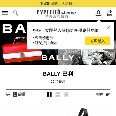
下單即贈斬小人名冊
品牌選單
您好，立即登入解鎖更多優惠與功能！
• 查看優惠券
立即登入
• 訂閱折扣通知
BALLY 巴利
25
項結果
篩選
排序
1