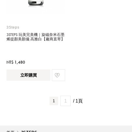
3Steps
3STEPS 玩美完美機｜旋磁奈米石墨
烯提顏美顏儀 高雅白【廠商直寄】
NT$ 1,480
立即購買
/ 1頁
1