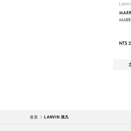
Lanv
MARR
MAR
NT$ 2
首頁
LANVIN 浪凡