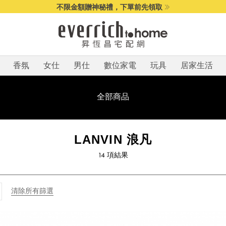
不限金額贈神秘禮，下單前先領取
香氛
女仕
男仕
數位家電
玩具
居家生活
全部商品
LANVIN 浪凡
14
項結果
清除所有篩選