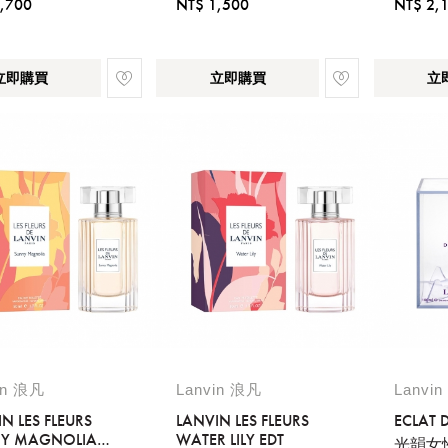
,700
NT$ 1,500
NT$ 2,
立即購買
立即購買
立
in 浪凡
Lanvin 浪凡
Lanvi
N LES FLEURS
LANVIN LES FLEURS
ECLAT 
Y MAGNOLIA
WATER LILY EDT
光韻女