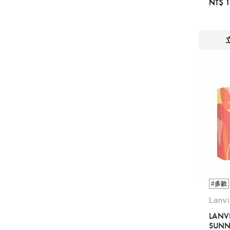
NT$ 1
#多款
Lanv
LANVI
SUNN