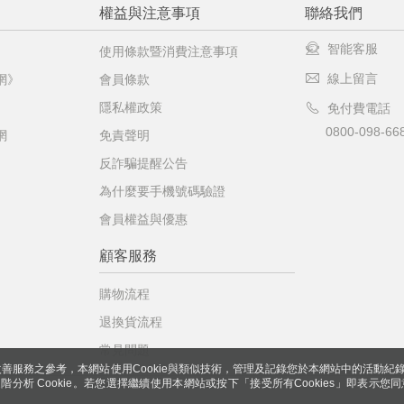
權益與注意事項
聯絡我們
智能客服
使用條款暨消費注意事項
線上留言
網》
會員條款
隱私權政策
免付費電話
0800-098-66
網
免責聲明
反詐騙提醒公告
為什麼要手機號碼驗證
會員權益與優惠
顧客服務
購物流程
退換貨流程
常見問題
善服務之參考，本網站使用Cookie與類似技術，管理及記錄您於本網站中的活動紀
 與進階分析 Cookie。若您選擇繼續使用本網站或按下「接受所有Cookies」即表示您同