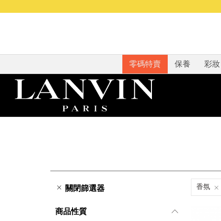
零碼特賣
保養
彩妝
香氛
關閉篩選器
商品性質