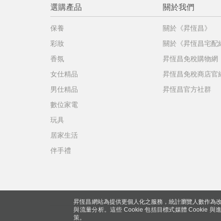
選購產品
關於我們
保養
關於《昇恆昌》
彩妝
關於《昇恆昌宅配
香氛
昇恆昌免稅購物網
女仕精品
昇恆昌免稅商店官
男仕精品
昇恆昌官方社群
數位家電
玩具
居家生活
伴手禮
昇恆昌網站為提供更個人化之服務，統計瀏覽人數作為改
與流量分析。這些 Cookie 包括目標式媒體 Cookie
策。