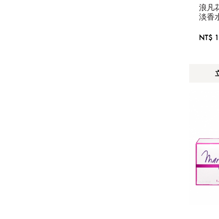
EDT
浪凡
淡香
NT$ 1