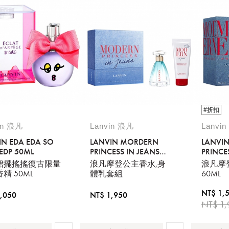
#折扣
in 浪凡
Lanvin 浪凡
Lanvi
IN EDA EDA SO
LANVIN MORDERN
LANVI
 EDP 50ML
PRINCESS IN JEANS
PRINCE
EDP60ML + BODY
EDP 60
裙擺搖搖復古限量
浪凡摩登公主香水,身
浪凡摩
LOTION100ML
精 50ML
體乳套組
60ML
NT$ 1,
,050
NT$ 1,950
NT$ 1,