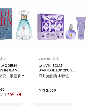
n 浪凡
Lanvin 浪凡
N MODERN
LANVIN ECLAT
SS IN JEANS
D'ARPEGE EDP 2PC SET
ML
EDP 50ML + BODY
登公主寧藍香水
浪凡光韻香水套組
LOTION 100ML
560
NT$ 2,050
950
20% off