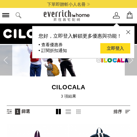
下單即贈斬小人名冊
您好，立即登入解鎖更多優惠與功能！
• 查看優惠券
立即登入
• 訂閱折扣通知
CILOCALA
3
項結果
篩選
排序
1