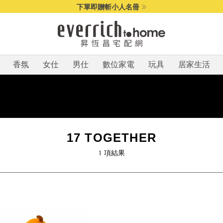
下單即贈斬小人名冊
香氛
女仕
男仕
數位家電
玩具
居家生活
17 TOGETHER
1
項結果