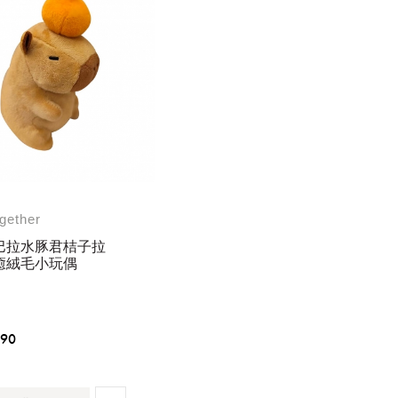
gether
巴拉水豚君桔子拉
癒絨毛小玩偶
190