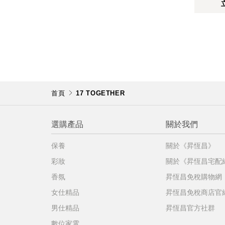
首頁
17 TOGETHER
選購產品
關於我們
保養
關於《昇恆昌》
彩妝
關於《昇恆昌宅配
香氛
昇恆昌免稅購物網
女仕精品
昇恆昌免稅商店官
男仕精品
昇恆昌官方社群
數位家電