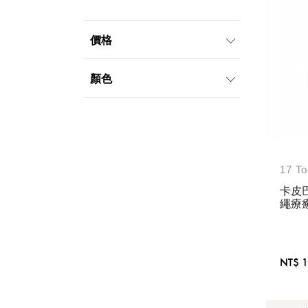
價格
999元以下
顏色
17 To
卡皮
繩療
NT$ 