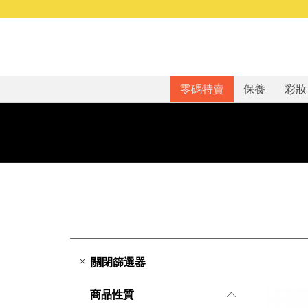
零碼特賣
保養
彩妝
關閉篩選器
商品性質