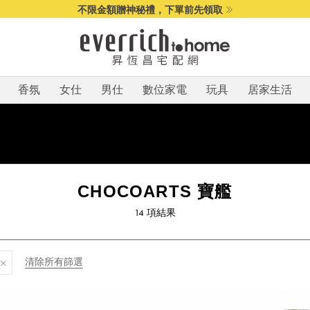
不限金額贈神秘禮，下單前先領取
香氛
女仕
男仕
數位家電
玩具
居家生活
CHOCOARTS 寶艦
14
項結果
清除所有篩選