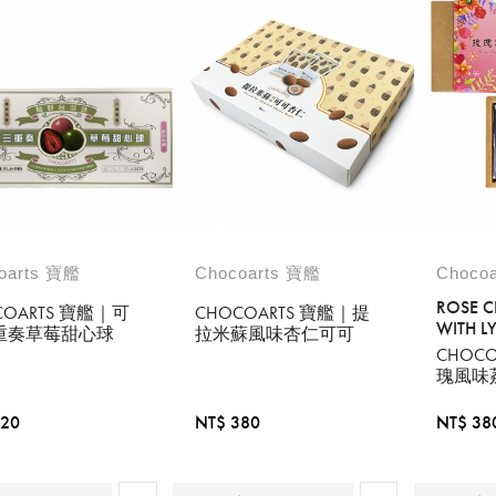
oarts 寶艦
Chocoarts 寶艦
Choco
ROSE 
COARTS 寶艦｜可
CHOCOARTS 寶艦｜提
WITH L
重奏草莓甜心球
拉米蘇風味杏仁可可
SPIRITS
CHOC
瑰風味
320
NT$ 380
NT$ 38