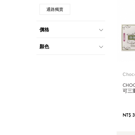
通路獨賣
價格
999元以下
顏色
Choc
CHO
可三
NT$ 