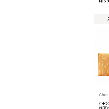
NT$ 
Choc
CHO
鹽夏