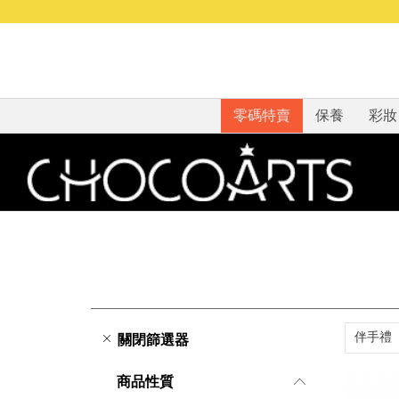
零碼特賣
保養
彩妝
伴手禮
關閉篩選器
商品性質