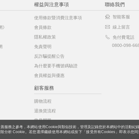
權益與注意事項
聯絡我們
智能客服
使用條款暨消費注意事項
線上留言
網》
會員條款
隱私權政策
免付費電話
0800-098-66
網
免責聲明
反詐騙提醒公告
為什麼要手機號碼驗證
會員權益與優惠
顧客服務
購物流程
退換貨流程
常見問題
善服務之參考，本網站使用Cookie與類似技術，管理及記錄您於本網站中的活動紀
 與進階分析 Cookie。若您選擇繼續使用本網站或按下「接受所有Cookies」即表示您同