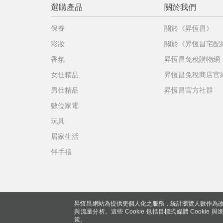
選購產品
關於我們
保養
關於《昇恆昌》
彩妝
關於《昇恆昌宅配
香氛
昇恆昌免稅購物網
女仕精品
昇恆昌免稅商店官
男仕精品
昇恆昌官方社群
數位家電
玩具
居家生活
伴手禮
昇恆昌網站為提供更個人化之服務，統計瀏覽人數作為改
與流量分析。這些 Cookie 包括目標式媒體 Cookie
策。