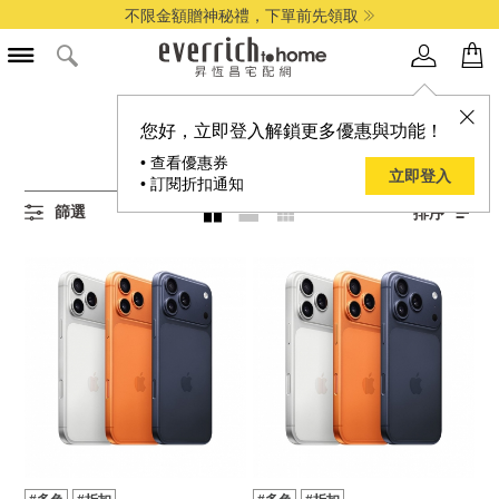
不限金額贈神秘禮，下單前先領取
所有IPHONE商品
您好，立即登入解鎖更多優惠與功能！
3
項結果
• 查看優惠券
立即登入
• 訂閱折扣通知
篩選
排序