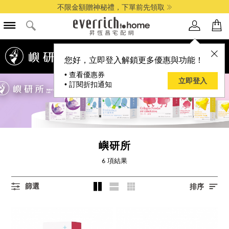
不限金額贈神秘禮，下單前先領取
您好，立即登入解鎖更多優惠與功能！
• 查看優惠券
立即登入
• 訂閱折扣通知
嶼研所
6
項結果
篩選
排序