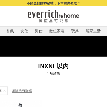
不限金額贈神秘禮，下單前先領取
香氛
女仕
男仕
數位家電
玩具
居家生活
INXNI 以內
1
項結果
電
清除所有篩選