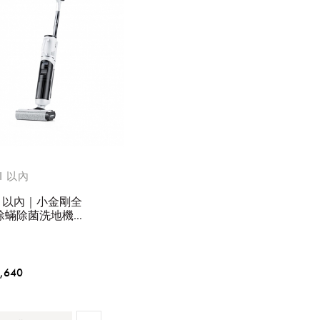
I 以內
NI 以內｜小金剛全
除蟎除菌洗地機手
器 Z5PRO【廠商
】
,640