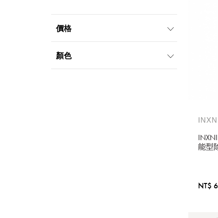
價格
5000元-9999元
顏色
INXN
INX
能型
持吸塵
直寄
NT$ 6