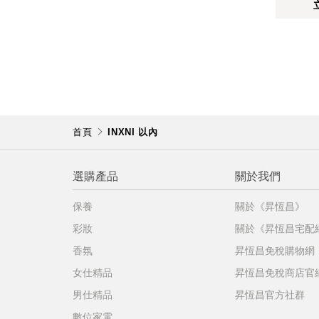
首頁
INXNI 以內
選購產品
關於我們
保養
關於《昇恆昌》
彩妝
關於《昇恆昌宅配
香氛
昇恆昌免稅購物網
女仕精品
昇恆昌免稅商店官
男仕精品
昇恆昌官方社群
數位家電