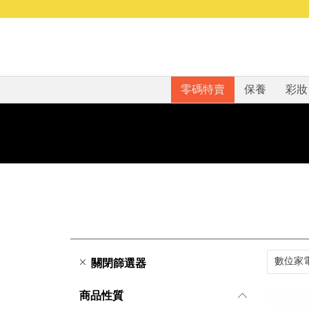
零碼特賣
保養
彩妝
數位家
關閉篩選器
商品性質