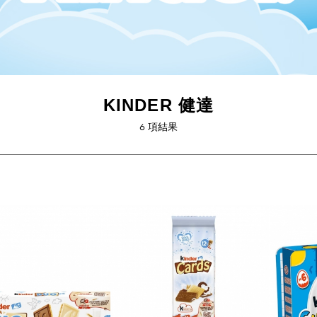
KINDER 健達
6
項結果