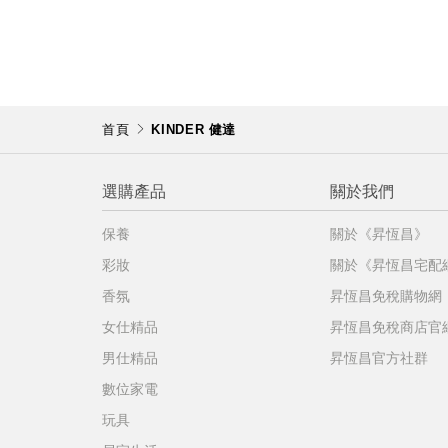
首頁
KINDER 健達
選購產品
關於我們
保養
關於《昇恆昌》
彩妝
關於《昇恆昌宅配
香氛
昇恆昌免稅購物網
女仕精品
昇恆昌免稅商店官
男仕精品
昇恆昌官方社群
數位家電
玩具