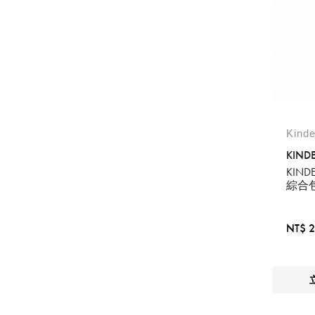
Kind
KINDE
KIN
綜合
NT$ 