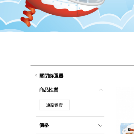
關閉篩選器
商品性質
通路獨賣
價格