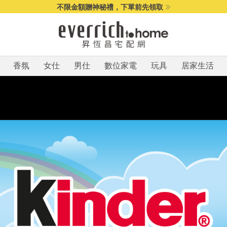
不限金額贈神秘禮，下單前先領取
香氛
女仕
男仕
數位家電
玩具
居家生活