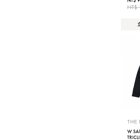
NT$ 9
NT$ 
THE
W SA
TRICL