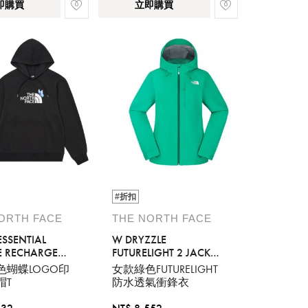
即購買
立即購買
#折扣
ORTH FACE
THE NORTH FACE
ESSENTIAL
W DRYZZLE
E RECHARGE
FUTURELIGHT 2 JACKET
 GRAPHIC - AP
- AP
色蝴蝶LOGO印
女款綠色FUTURELIGHT
帽T
防水透氣衝鋒衣