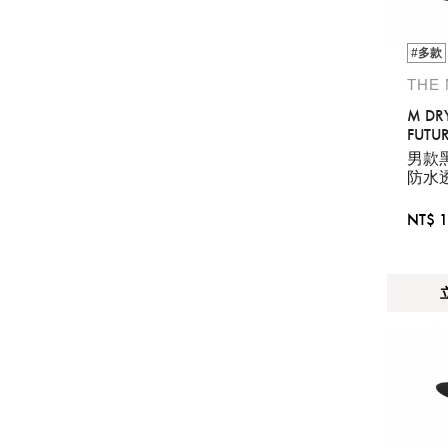
#多款
THE
M DR
FUTUR
- AP
男款黑
防水
NT$ 1