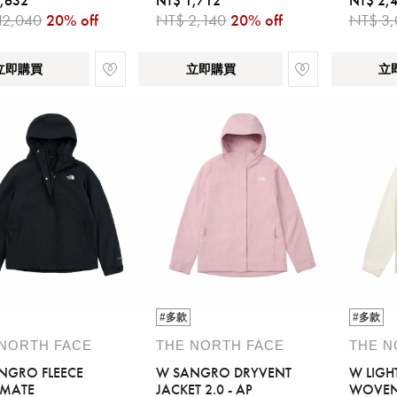
,632
NT$ 1,712
NT$ 2,
12,040
20% off
NT$ 2,140
20% off
NT$ 3,
立即購買
立即購買
立
#多款
#多款
 NORTH FACE
THE NORTH FACE
THE N
NGRO FLEECE
W SANGRO DRYVENT
W LIG
IMATE
JACKET 2.0 - AP
WOVEN 