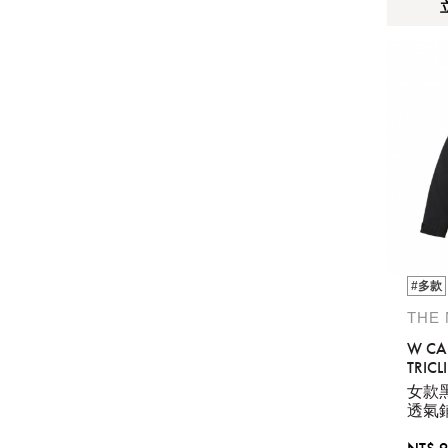
#多款
THE
W C
TRIC
JACKE
女款黑
透氣
套