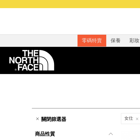
零碼特賣
保養
彩妝
女仕
關閉篩選器
商品性質