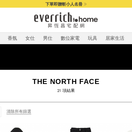
下單即贈斬小人名冊
香氛
女仕
男仕
數位家電
玩具
居家生活
THE NORTH FACE
21
項結果
清除所有篩選