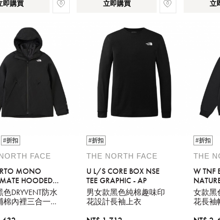
立即購買
立即購買
立
#折扣
#折扣
#折扣
 NORTH FACE
THE NORTH FACE
THE N
ARTO MONO
U L/S CORE BOX NSE
W TNF 
LIMATE HOODED
TEE GRAPHIC - AP
NATUR
T - AP
HOODIE
色DRYVENT防水
男女款黑色純棉趣味印
女款黑
鋪棉內裡三合一外
花設計長袖上衣
花長袖