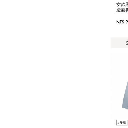
女款黑
透氣
套
NT$ 9
#多款