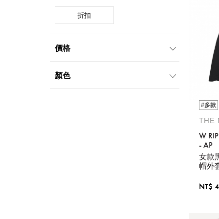
折扣
價格
1000元-1999元
2000元-4999元
顏色
5000元-9999元
10000元-19999元
黑
白
綠
#多款
棕
灰
THE
W RIP
- AP
女款
帽外
NT$ 4