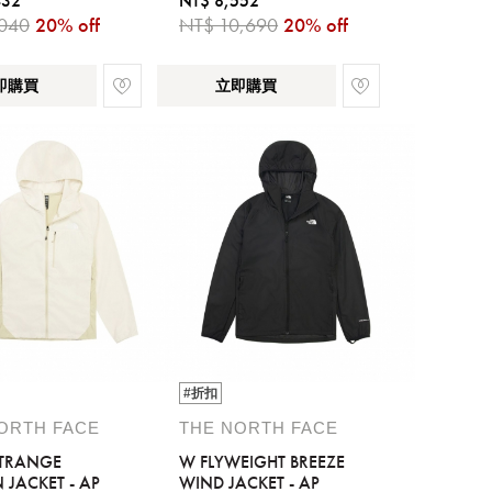
432
NT$ 8,552
040
20% off
NT$ 10,690
20% off
即購買
立即購買
#折扣
ORTH FACE
THE NORTH FACE
HTRANGE
W FLYWEIGHT BREEZE
JACKET - AP
WIND JACKET - AP