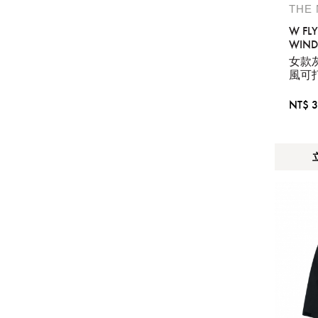
THE
W FL
WIND 
女款灰
風可
NT$ 3