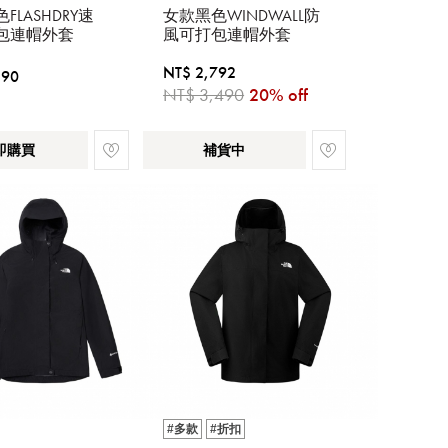
FLASHDRY速
女款黑色WINDWALL防
包連帽外套
風可打包連帽外套
NT$ 2,792
390
NT$ 3,490
20% off
即購買
補貨中
#多款
#折扣