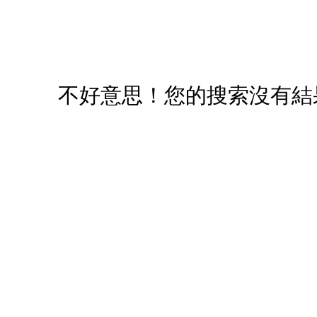
不好意思！您的搜索沒有結