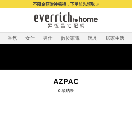
不限金額贈神秘禮，下單前先領取
香氛
女仕
男仕
數位家電
玩具
居家生活
AZPAC
0
項結果