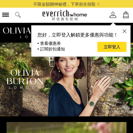
不限金額贈神秘禮，下單前先領取
品牌選單
您好，立即登入解鎖更多優惠與功能！
• 查看優惠券
立即登入
• 訂閱折扣通知