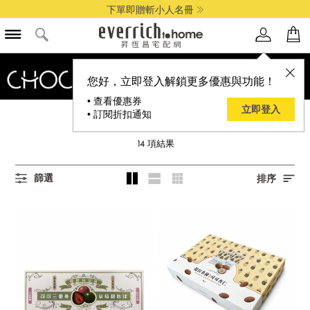
下單即贈斬小人名冊
您好，立即登入解鎖更多優惠與功能！
• 查看優惠券
立即登入
• 訂閱折扣通知
CHOCOARTS 寶艦
14
項結果
篩選
排序