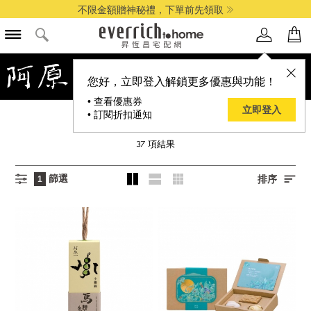
全館最高享14%折扣
您好，立即登入解鎖更多優惠與功能！
• 查看優惠券
立即登入
• 訂閱折扣通知
YUAN 阿原
37
項結果
篩選
排序
1