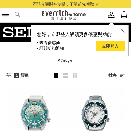
不限金額贈神秘禮，下單前先領取
您好，立即登入解鎖更多優惠與功能！
• 查看優惠券
立即登入
• 訂閱折扣通知
SEIKO 精工
9
項結果
篩選
排序
1