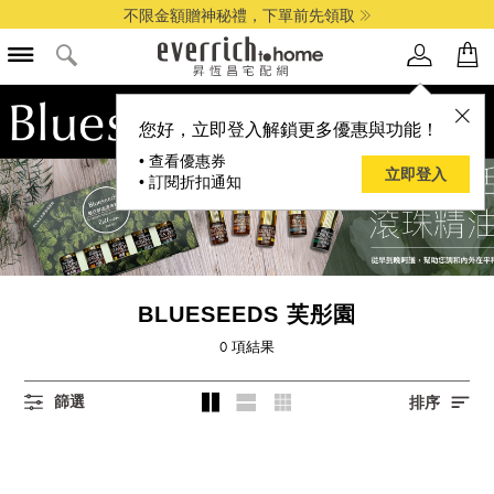
不限金額贈神秘禮，下單前先領取
您好，立即登入解鎖更多優惠與功能！
• 查看優惠券
立即登入
• 訂閱折扣通知
BLUESEEDS 芙彤園
0
項結果
篩選
排序