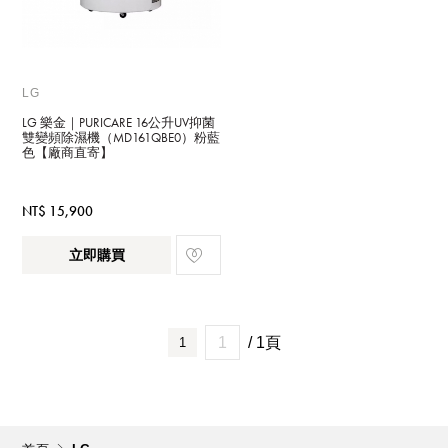
LG
LG 樂金｜PURICARE 16公升UV抑菌
雙變頻除濕機（MD161QBE0）粉藍
色【廠商直寄】
NT$ 15,900
立即購買
/ 1頁
1