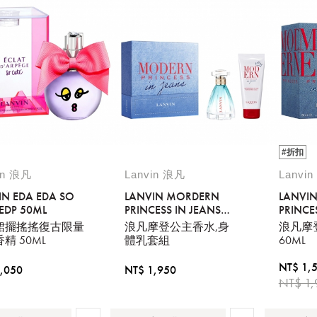
#折扣
in 浪凡
Lanvin 浪凡
Lanvi
IN EDA EDA SO
LANVIN MORDERN
LANVI
 EDP 50ML
PRINCESS IN JEANS
PRINCE
EDP60ML + BODY
EDP 60
裙擺搖搖復古限量
浪凡摩登公主香水,身
浪凡摩
LOTION100ML
精 50ML
體乳套組
60ML
NT$ 1,
,050
NT$ 1,950
NT$ 1,