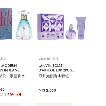
n 浪凡
Lanvin 浪凡
N MODERN
LANVIN ECLAT
SS IN JEANS
D'ARPEGE EDP 2PC SET
ML
EDP 50ML + BODY
登公主寧藍香水
浪凡光韻香水套組
LOTION 100ML
560
NT$ 2,050
950
20% off