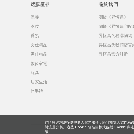
選購產品
關於我們
保養
關於《昇恆昌》
彩妝
關於《昇恆昌宅配
香氛
昇恆昌免稅購物網
女仕精品
昇恆昌免稅商店官
男仕精品
昇恆昌官方社群
數位家電
玩具
居家生活
伴手禮
昇恆昌網站為提供更個人化之服務，統計瀏覽人數作為改
與流量分析。這些 Cookie 包括目標式媒體 Cookie
策。