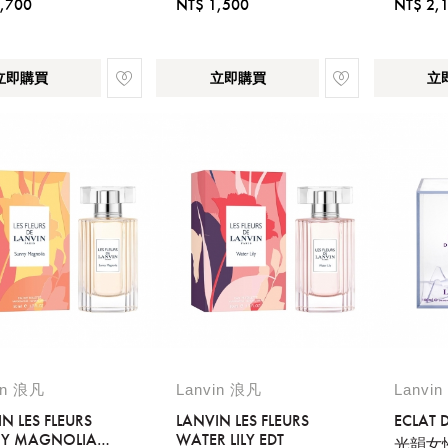
,700
NT$ 1,500
NT$ 2,
立即購買
立即購買
立
in 浪凡
Lanvin 浪凡
Lanvi
N LES FLEURS
LANVIN LES FLEURS
ECLAT 
Y MAGNOLIA
WATER LILY EDT
光韻女