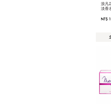
EDT
浪凡
淡香
NT$ 1