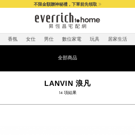
不限金額贈神秘禮，下單前先領取
香氛
女仕
男仕
數位家電
玩具
居家生活
全部商品
LANVIN 浪凡
14
項結果