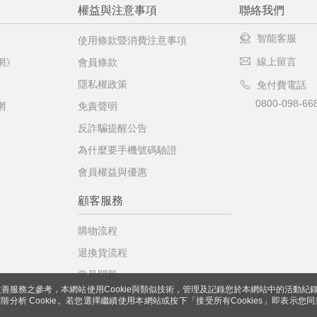
權益與注意事項
聯絡我們
智能客服
使用條款暨消費注意事項
線上留言
網》
會員條款
隱私權政策
免付費電話
0800-098-66
網
免責聲明
反詐騙提醒公告
為什麼要手機號碼驗證
會員權益與優惠
顧客服務
購物流程
退換貨流程
常見問題
善服務之參考，本網站使用Cookie與類似技術，管理及記錄您於本網站中的活動紀
 與進階分析 Cookie。若您選擇繼續使用本網站或按下「接受所有Cookies」即表示您同