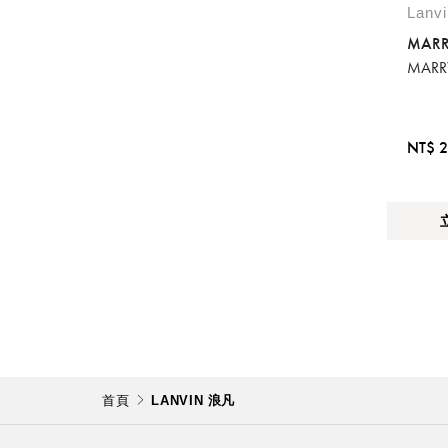
Lanv
MARR
MAR
NT$ 2
首頁
LANVIN 浪凡