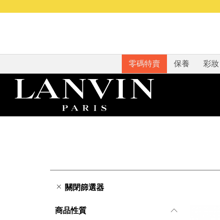
零碼特賣
保養
彩妝
關閉篩選器
商品性質