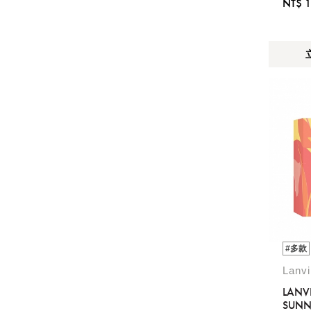
NT$ 1
#多款
Lanv
LANVI
SUNN