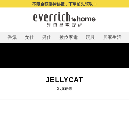
不限金額贈神秘禮，下單前先領取
香氛
女仕
男仕
數位家電
玩具
居家生活
JELLYCAT
0
項結果