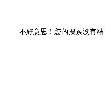
不好意思！您的搜索沒有結