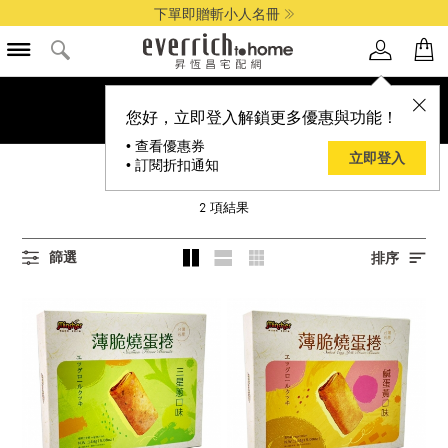
下單即贈斬小人名冊
您好，立即登入解鎖更多優惠與功能！
• 查看優惠券
立即登入
• 訂閱折扣通知
MINCHER 明奇
2
項結果
篩選
排序