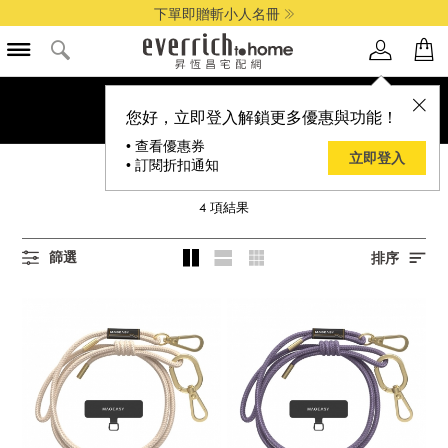
下單即贈斬小人名冊
您好，立即登入解鎖更多優惠與功能！
• 查看優惠券
立即登入
• 訂閱折扣通知
SWITCHEASY
4
項結果
篩選
排序