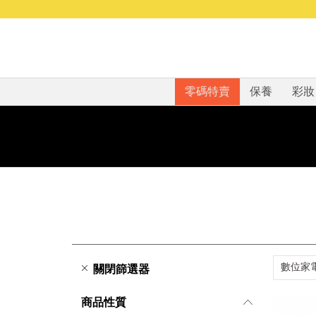
零碼特賣
保養
彩妝
數位家
關閉篩選器
商品性質