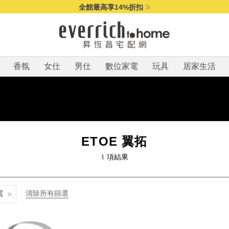
全館最高享14%折扣
香氛
女仕
男仕
數位家電
玩具
居家生活
ETOE 翼拓
1
項結果
電
清除所有篩選