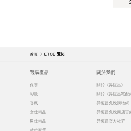
首頁
ETOE 翼拓
選購產品
關於我們
保養
關於《昇恆昌》
彩妝
關於《昇恆昌宅配
香氛
昇恆昌免稅購物網
女仕精品
昇恆昌免稅商店官
男仕精品
昇恆昌官方社群
數位家電