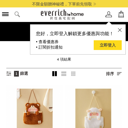
不限金額贈神秘禮，下單前先領取
您好，立即登入解鎖更多優惠與功能！
• 查看優惠券
立即登入
• 訂閱折扣通知
TOYZERO
4
項結果
篩選
排序
1