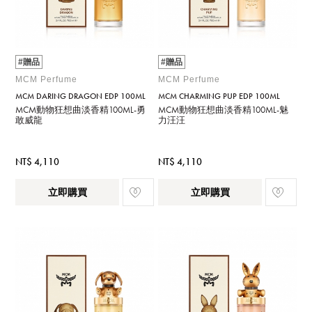
#贈品
#贈品
MCM Perfume
MCM Perfume
MCM DARING DRAGON EDP 100ML
MCM CHARMING PUP EDP 100ML
MCM動物狂想曲淡香精100ML-勇
MCM動物狂想曲淡香精100ML-魅
敢威龍
力汪汪
NT$ 4,110
NT$ 4,110
立即購買
立即購買