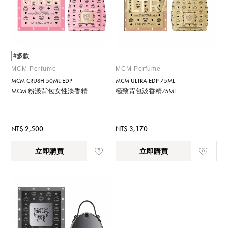
#多款
MCM Perfume
MCM Perfume
MCM CRUSH 50ML EDP
MCM ULTRA EDP 75ML
MCM 粉漾背包女性淡香精
極致背包淡香精75ML
NT$ 2,500
NT$ 3,170
立即購買
立即購買