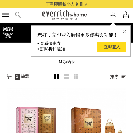
下單即贈斬小人名冊
品牌選單
您好，立即登入解鎖更多優惠與功能！
• 查看優惠券
立即登入
• 訂閱折扣通知
MCM PERFUME
15
項結果
篩選
排序
1