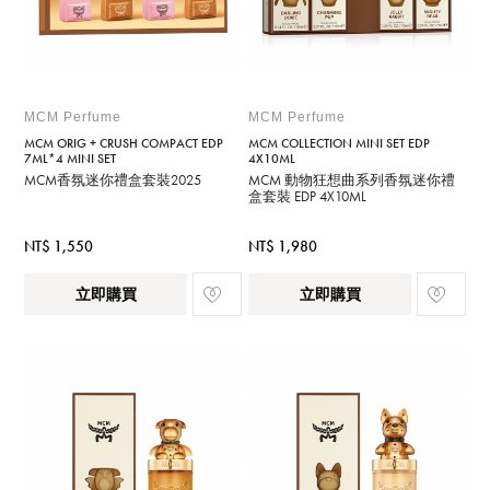
MCM Perfume
MCM Perfume
MCM ORIG + CRUSH COMPACT EDP
MCM COLLECTION MINI SET EDP
7ML*4 MINI SET
4X10ML
MCM香氛迷你禮盒套裝2025
MCM 動物狂想曲系列香氛迷你禮
盒套裝 EDP 4X10ML
NT$ 1,550
NT$ 1,980
立即購買
立即購買