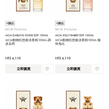
#贈品
#贈品
MCM Perfume
MCM Perfume
MCM DARLING DOXIE EDP 100ML
MCM JOLLY RABBIT EDP 100ML
MCM動物狂想曲淡香精100ML-調
MCM動物狂想曲淡香精100ML-愉
皮朵西
快兔比
NT$ 4,110
NT$ 4,110
立即購買
立即購買