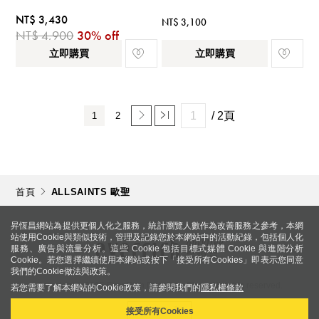
NT$ 3,430
NT$ 3,100
NT$ 4,900
30% off
立即購買
立即購買
/ 2頁
1
2
首頁
ALLSAINTS 歐聖
昇恆昌網站為提供更個人化之服務，統計瀏覽人數作為改善服務之參考，本網
站使用Cookie與類似技術，管理及記錄您於本網站中的活動紀錄，包括個人化
服務、廣告與流量分析。這些 Cookie 包括目標式媒體 Cookie 與進階分析
Cookie。若您選擇繼續使用本網站或按下「接受所有Cookies」即表示您同意
我們的Cookie做法與政策。
Copyright © 2015 Ever Rich Duty Free Shop. All rights reserved.
若您需要了解本網站的Cookie政策，請參閱我們的
隱私權條款
More Info
接受所有Cookies