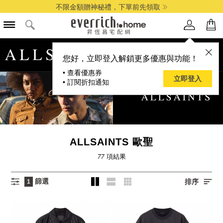
全館最高享14%折扣
品牌選單
您好，立即登入解鎖更多優惠與功能！
• 查看優惠券
立即登入
• 訂閱折扣通知
ALLSAINTS 歐聖
77
項結果
篩選
排序
1