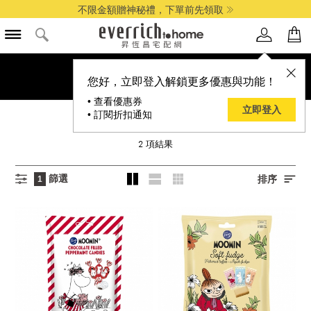
不限金額贈神秘禮，下單前先領取
您好，立即登入解鎖更多優惠與功能！
• 查看優惠券
立即登入
• 訂閱折扣通知
FAZER
2
項結果
篩選
排序
1