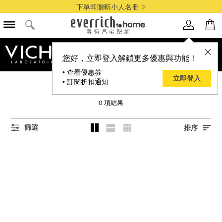
下單即贈斬小人名冊
品牌選單
您好，立即登入解鎖更多優惠與功能！
• 查看優惠券
立即登入
• 訂閱折扣通知
VICHY 薇姿
0
項結果
篩選
排序