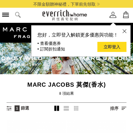
不限金額贈神秘禮，下單前先領取
品牌選單
您好，立即登入解鎖更多優惠與功能！
• 查看優惠券
立即登入
• 訂閱折扣通知
MARC JACOBS 莫傑(香水)
8
項結果
篩選
排序
1