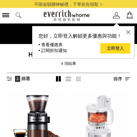
不限金額贈神秘禮，下單前先領取
您好，立即登入解鎖更多優惠與功能！
• 查看優惠券
立即登入
• 訂閱折扣通知
HAMILTON BEACH 漢美馳
4
項結果
篩選
排序
1