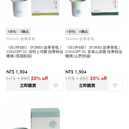
#折扣
#贈品
#折扣
#贈品
Stories 故事香氛
Stories 故事香氛
《任2件8折》 STORIES 故事香氛｜
《任2件8折》 STORIES 故事香氛｜
CONCEPT 03. 清明上河圖 按摩精油
CONCEPT 02. 富春山居圖 按摩精油
蠟燭 (晨露醇韻)
蠟燭 (山野靜謐)
NT$ 1,504
NT$ 1,504
NT$ 1,880
20% off
NT$ 1,880
20% off
立即購買
立即購買