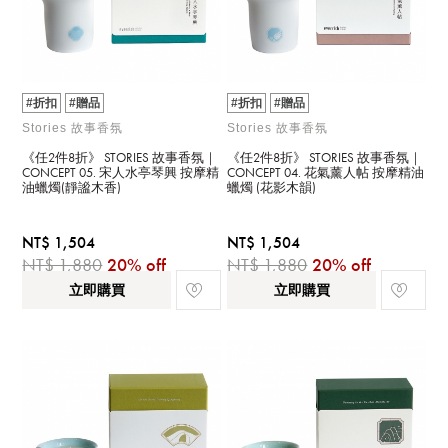
#折扣
#贈品
#折扣
#贈品
Stories 故事香氛
Stories 故事香氛
《任2件8折》 STORIES 故事香氛｜
《任2件8折》 STORIES 故事香氛｜
CONCEPT 05. 宋人水亭琴興 按摩精
CONCEPT 04. 花氣薰人帖 按摩精油
油蠟燭(靜謐木香)
蠟燭 (花影木韻)
NT$ 1,504
NT$ 1,504
NT$ 1,880
20% off
NT$ 1,880
20% off
立即購買
立即購買