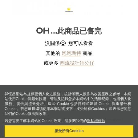
...此商品已售完
沒關係
您可以看看
其他的
泡泡瑪特
商品
或更多
潮流設計師公仔
昇恆昌網站為提供更個人化之服務，統計瀏覽人數作為改善服務之參考，本網
站使用Cookie與類似技術，管理及記錄您於本網站中的活動紀錄，包括個人化
服務、廣告與流量分析。這些 Cookie 包括目標式媒體 Cookie 與進階分析
Cookie。若您選擇繼續使用本網站或按下「接受所有Cookies」即表示您同意
我們的Cookie做法與政策。
Copyright © 2015 Ever Rich Duty Free Shop. All rights reserved.
若您需要了解本網站的Cookie政策，請參閱我們的
隱私權條款
More Info
接受所有Cookies