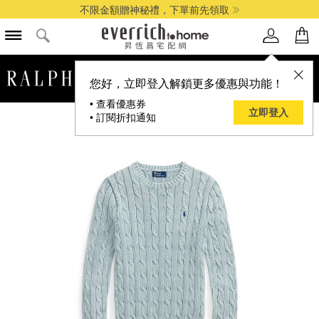
不限金額贈神秘禮，下單前先領取
品牌選單
您好，立即登入解鎖更多優惠與功能！
• 查看優惠券
立即登入
• 訂閱折扣通知