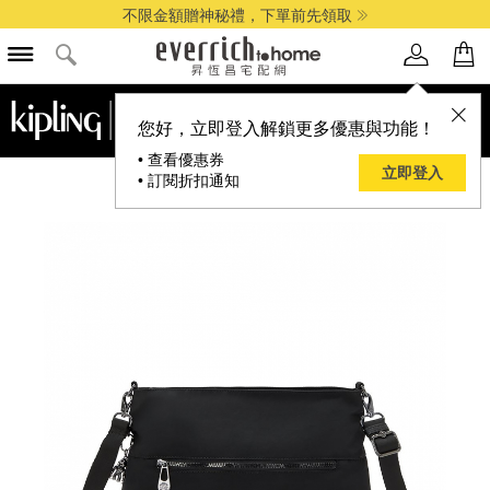
不限金額贈神秘禮，下單前先領取
品牌選單
您好，立即登入解鎖更多優惠與功能！
• 查看優惠券
立即登入
• 訂閱折扣通知