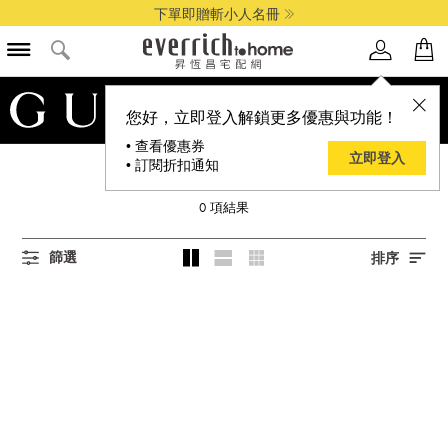
下單即贈斬小人名冊
品牌選單
您好，立即登入解鎖更多優惠與功能！
• 查看優惠券
立即登入
• 訂閱折扣通知
GUCCI BEAUTY 古馳
0
項結果
篩選
排序