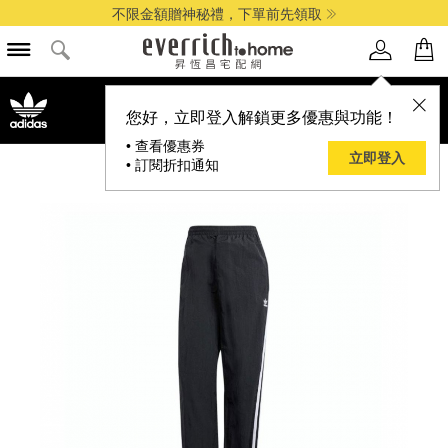
不限金額贈神秘禮，下單前先領取
品牌選單
您好，立即登入解鎖更多優惠與功能！
• 查看優惠券
立即登入
• 訂閱折扣通知