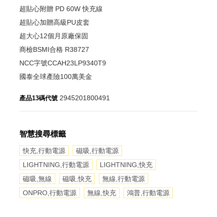
超貼心附贈 PD 60W 快充線
超貼心加贈高級PU皮套
超大心12個月原廠保固
商檢BSMI合格 R38727
NCC字號CCAH23LP9340T9
國泰全球產險100萬美金
2945201800491
產品13碼代號
智慧搜尋標籤
快充,行動電源
磁吸,行動電源
LIGHTNING,行動電源
LIGHTNING,快充
磁吸,無線
磁吸,快充
無線,行動電源
ONPRO,行動電源
無線,快充
鴻普,行動電源