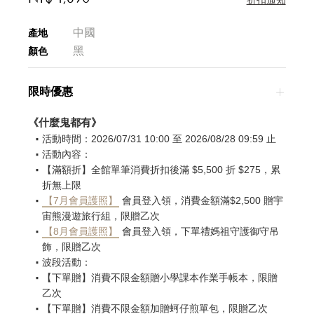
中國
產地
黑
顏色
限時優惠
《什麼鬼都有》
活動時間：2026/07/31 10:00 至 2026/08/28 09:59 止
活動內容：
【滿額折】全館單筆消費折扣後滿 $5,500 折 $275，累
折無上限
【7月會員護照】
會員登入領，消費金額滿$2,500 贈宇
宙熊漫遊旅行組，限贈乙次
【8月會員護照】
會員登入領，下單禮媽祖守護御守吊
飾，限贈乙次
波段活動：
【下單贈】消費不限金額贈小學課本作業手帳本，限贈
乙次
【下單贈】消費不限金額加贈蚵仔煎單包，限贈乙次