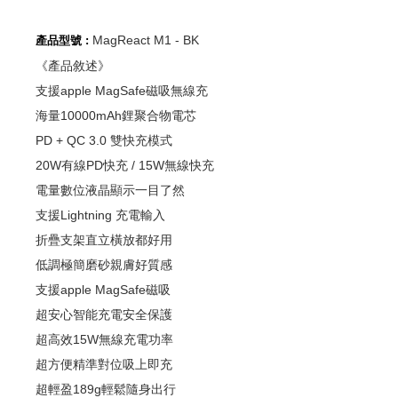
MagReact M1 - BK
產品型號 :
《產品敘述》
支援apple MagSafe磁吸無線充
海量10000mAh鋰聚合物電芯
PD + QC 3.0 雙快充模式
20W有線PD快充 / 15W無線快充
電量數位液晶顯示一目了然
支援Lightning 充電輸入
折疊支架直立橫放都好用
低調極簡磨砂親膚好質感
支援apple MagSafe磁吸
超安心智能充電安全保護
超高效15W無線充電功率
超方便精準對位吸上即充
超輕盈189g輕鬆隨身出行