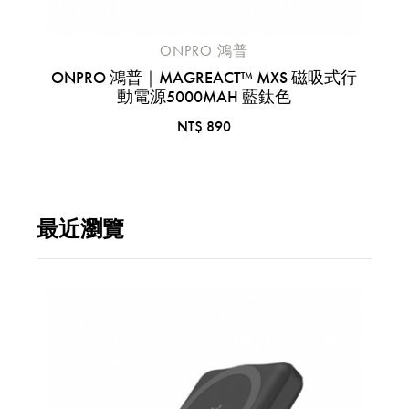
ONPRO 鴻普
式行
ONPRO 鴻普｜MAGREACT™ MXS 磁吸式行
動電源5000MAH 藍鈦色
ON
NT$ 890
最近瀏覽