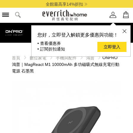
全館最高享14%折扣
您好，立即登入解鎖更多優惠與功能！
• 查看優惠券
立即登入
• 訂閱折扣通知
ONPRO
首頁
數位家電
手機與配件
鴻普
鴻普｜MagReact M1 10000mAh 多功磁吸式無線充電行動
電源 石墨黑