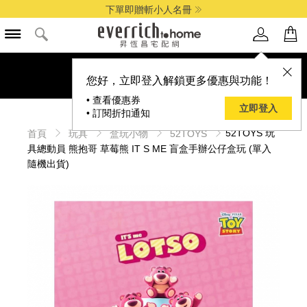
下單即贈斬小人名冊
您好，立即登入解鎖更多優惠與功能！
• 查看優惠券
立即登入
• 訂閱折扣通知
52TOYS 玩
首頁
玩具
盒玩小物
52TOYS
具總動員 熊抱哥 草莓熊 IT S ME 盲盒手辦公仔盒玩 (單入
隨機出貨)