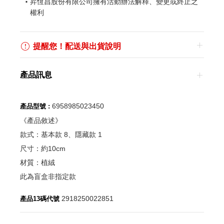
昇恆昌股份有限公司擁有活動辦法解釋、變更或終止之
權利
提醒您！配送與出貨說明
產品訊息
6958985023450
產品型號 :
《產品敘述》
款式：基本款 8、隱藏款 1
尺寸：約10cm
材質：植絨
此為盲盒非指定款
2918250022851
產品13碼代號