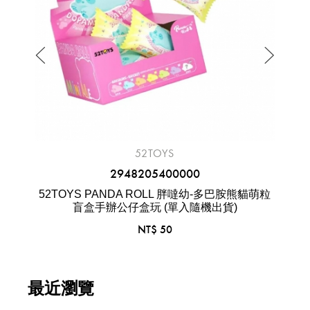
52TOYS
盲盒
2948205400000
52TOYS PANDA ROLL 胖噠幼-多巴胺熊貓萌粒
5
盲盒手辦公仔盒玩 (單入隨機出貨)
NT$ 50
最近瀏覽