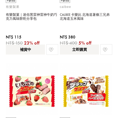
#折扣
#折扣
有樂製果
calbee
有樂製菓｜迷你黑雷神雷神牛奶巧
CALBEE 卡樂比 北海道薯條三兄弟
克力風味餅乾分享包
北海道玉米風味
NT$ 115
NT$ 380
NT$ 150
23% off
NT$ 400
5% off
補貨中
立即購買