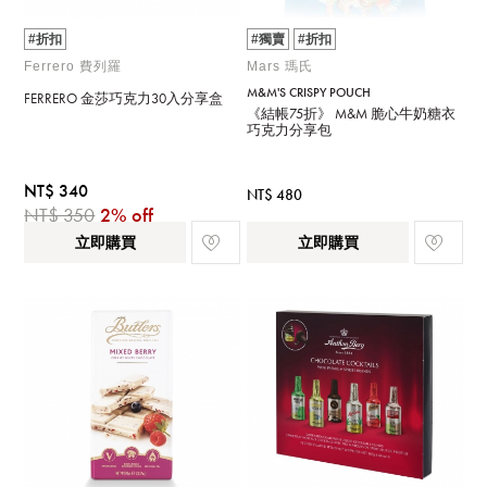
#折扣
#獨賣
#折扣
Ferrero 費列羅
Mars 瑪氏
M&M'S CRISPY POUCH
FERRERO 金莎巧克力30入分享盒
《結帳75折》 M&M 脆心牛奶糖衣
巧克力分享包
NT$ 340
NT$ 480
NT$ 350
2% off
立即購買
立即購買