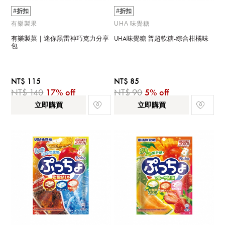
#折扣
#折扣
有樂製果
UHA 味覺糖
有樂製菓｜迷你黑雷神巧克力分享
UHA味覺糖 普超軟糖-綜合柑橘味
包
NT$ 115
NT$ 85
NT$ 140
17% off
NT$ 90
5% off
立即購買
立即購買