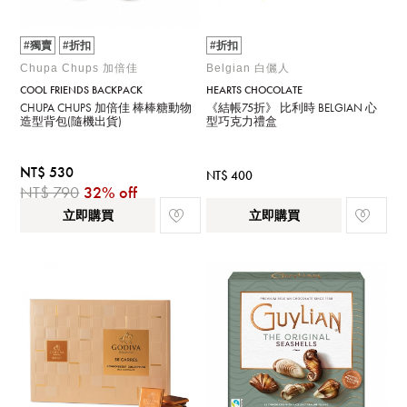
#獨賣
#折扣
#折扣
Chupa Chups 加倍佳
Belgian 白儷人
COOL FRIENDS BACKPACK
HEARTS CHOCOLATE
CHUPA CHUPS 加倍佳 棒棒糖動物
《結帳75折》 比利時 BELGIAN 心
造型背包(隨機出貨)
型巧克力禮盒
NT$ 530
NT$ 400
NT$ 790
32% off
立即購買
立即購買