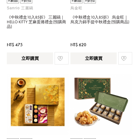
#新品
#折扣
#新品
#折扣
Sanrio 三麗鷗
烏金旺
《中秋禮盒10入85折》 三麗鷗｜
《中秋禮盒10入85折》 烏金旺｜
HELLO KITTY 芝麻蛋捲禮盒(預購商
烏克力錦手提中秋禮盒(預購商品)
品)
NT$ 475
NT$ 620
立即購買
立即購買