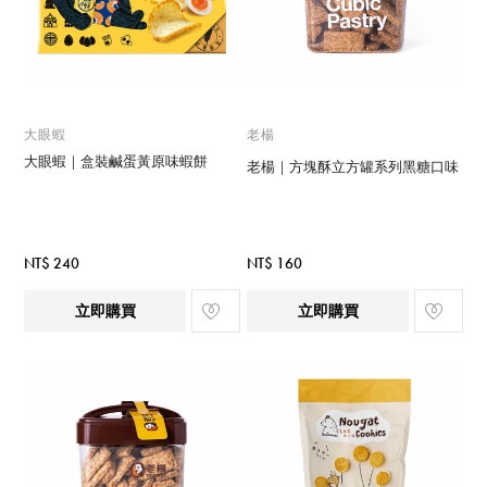
大眼蝦
老楊
大眼蝦｜盒裝鹹蛋黃原味蝦餅
老楊｜方塊酥立方罐系列黑糖口味
NT$ 240
NT$ 160
立即購買
立即購買