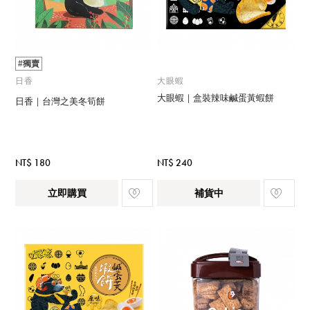
#獨賣
日香
大眼蝦
大眼蝦｜盒裝辣味鹹蛋黃蝦餅
日香｜台灣之美冬筍餅
NT$ 180
NT$ 240
立即購買
補貨中