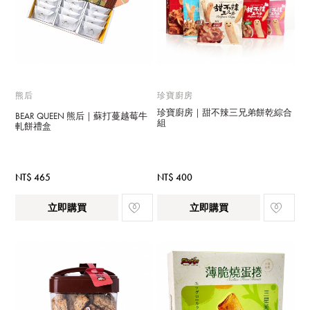
熊后
珍寶廚房
珍寶廚房｜甜不辣三兄弟餅乾綜合
BEAR QUEEN 熊后｜蘇打蔓越莓牛
組
軋餅禮盒
NT$ 465
NT$ 400
立即購買
立即購買