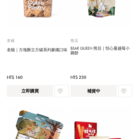
老楊
熊后
BEAR QUEEN 熊后｜恬心蔓越莓小
老楊｜方塊酥立方罐系列麥纖口味
圓餅
NT$ 160
NT$ 230
立即購買
補貨中