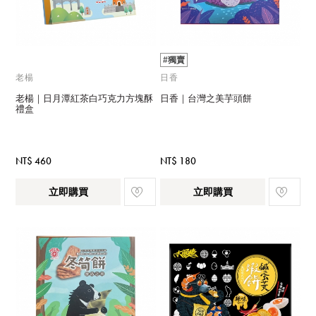
#獨賣
老楊
日香
老楊｜日月潭紅茶白巧克力方塊酥
日香｜台灣之美芋頭餅
禮盒
NT$ 460
NT$ 180
立即購買
立即購買