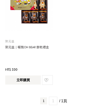
郭元益
郭元益｜喔熊OH BEAR 餅乾禮盒
NT$ 330
立即購買
/ 1頁
1