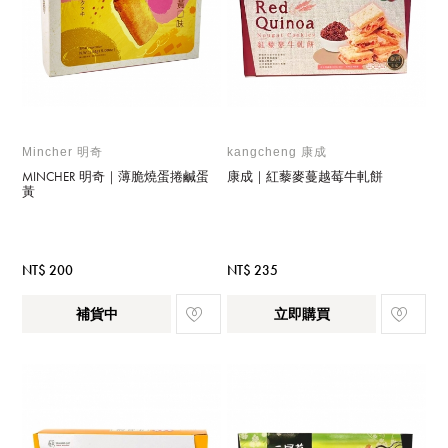
Mincher 明奇
kangcheng 康成
MINCHER 明奇｜薄脆燒蛋捲鹹蛋
康成｜紅藜麥蔓越莓牛軋餅
黃
NT$ 200
NT$ 235
補貨中
立即購買