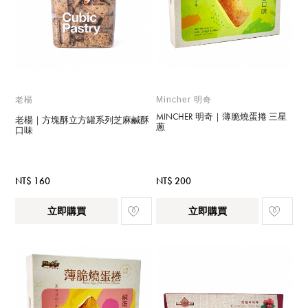
老楊
Mincher 明奇
MINCHER 明奇｜薄脆燒蛋捲 三星
老楊｜方塊酥立方罐系列芝麻鹹酥
蔥
口味
NT$ 160
NT$ 200
立即購買
立即購買