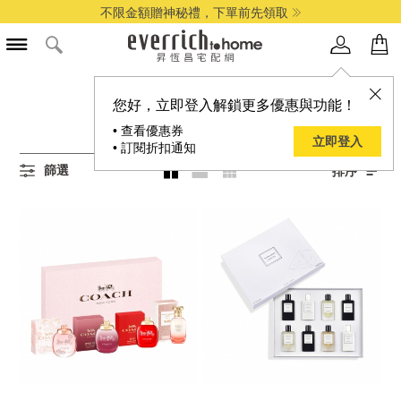
不限金額贈神秘禮，下單前先領取
所有迷你香水組商品
您好，立即登入解鎖更多優惠與功能！
14
項結果
• 查看優惠券
立即登入
• 訂閱折扣通知
篩選
排序