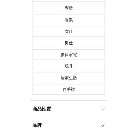
彩妝
香氛
女仕
男仕
數位家電
玩具
居家生活
伴手禮
商品性質
品牌