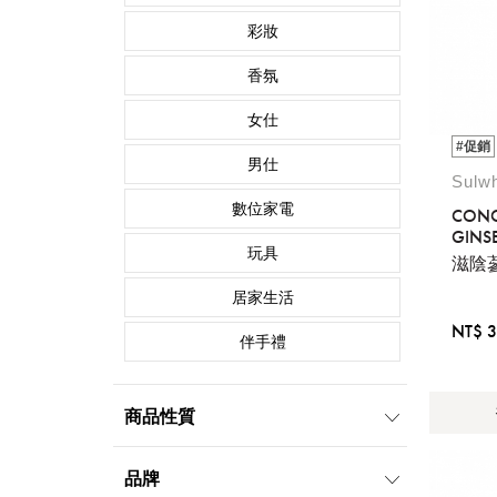
彩妝
香氛
女仕
#促銷
男仕
Sul
數位家電
CONC
GINS
玩具
REJU
滋陰
CRE
居家生活
NT$ 3
伴手禮
商品性質
品牌