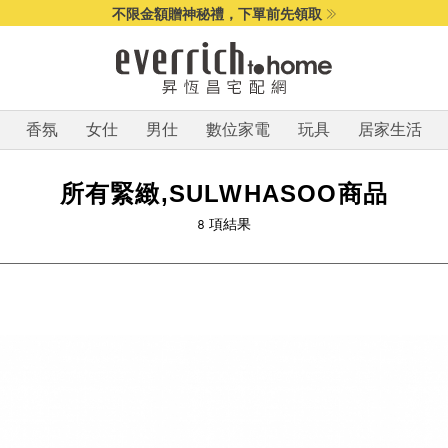
不限金額贈神秘禮，下單前先領取
香氛
女仕
男仕
數位家電
玩具
居家生活
所有緊緻,SULWHASOO商品
8
項結果