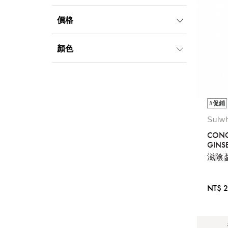
價格
無相關選項
顏色
#促銷
Sul
CONC
GINS
REJU
滋陰蔘
WATE
NT$ 2